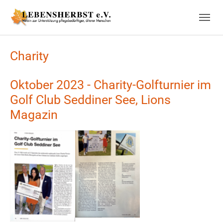
Skip to main navigation
Skip to main content
Skip to page footer
Charity
Oktober 2023 - Charity-Golfturnier im
Golf Club Seddiner See, Lions
Magazin
Show larger version
Show larger version