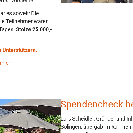
bst vorstellte.
r es soweit: Die
lle Teilnehmer waren
 Tages.
Stolze 25.000,-
n Unterstützern.
rnier
Spendencheck b
Lars Scheidler, Gründer und In
Solingen, übergab im Rahmen