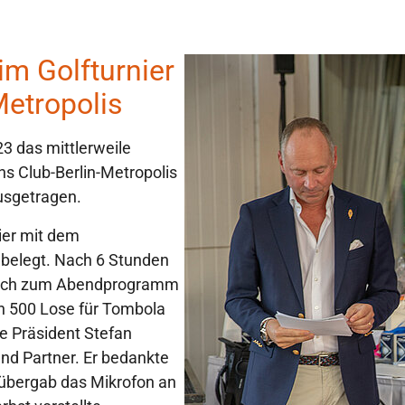
m Golfturnier
Metropolis
 das mittlerweile
ns Club-Berlin-Metropolis
usgetragen.
nier mit dem
 belegt. Nach 6 Stunden
f sich zum Abendprogramm
en 500 Lose für Tombola
te Präsident Stefan
nd Partner. Er bedankte
 übergab das Mikrofon an