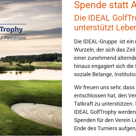
Spende statt
Die IDEAL GolfTr
unterstützt Lebe
Die IDEAL-Gruppe ist ein 
Wurzeln, der sich das Zei
einer zunehmend alternde
hinaus engagiert sich die
soziale Belange, Instituti
Wir freuen uns sehr, dass
entschlossen hat, den Ve
Tatkraft zu unterstützen.
IDEAL GolfTrophy werden
Spenden für den Verein L
Ende des Turniers aufger