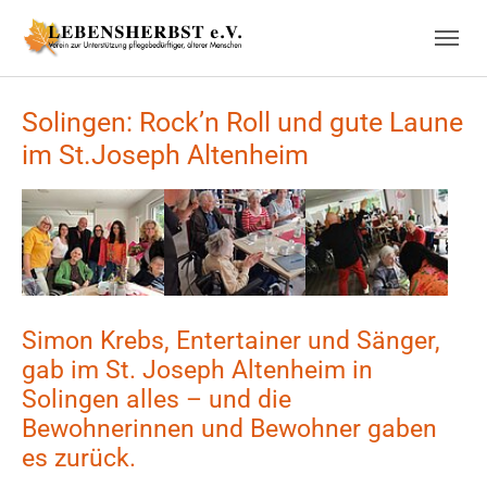
Skip to main navigation
Skip to main content
Skip to page footer
Solingen: Rock’n Roll und gute Laune
im St.Joseph Altenheim
Show larger version
Show larger version
Show larger version
Simon Krebs, Entertainer und Sänger,
gab im St. Joseph Altenheim in
Solingen alles – und die
Bewohnerinnen und Bewohner gaben
es zurück.